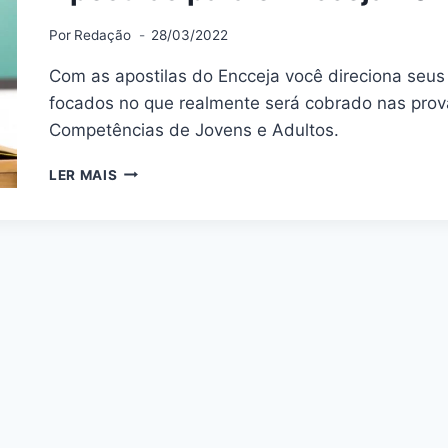
Por
Redação
28/03/2022
Com as apostilas do Encceja você direciona seus
focados no que realmente será cobrado nas prov
Competências de Jovens e Adultos.
APOSTILAS
LER MAIS
PARA
O
ENCCEJA
2023
–
ENSINO
MÉDIO