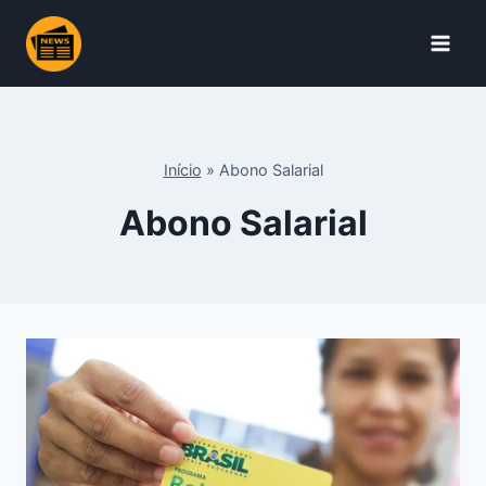
Pular
para
o
Conteúdo
Início
»
Abono Salarial
Abono Salarial