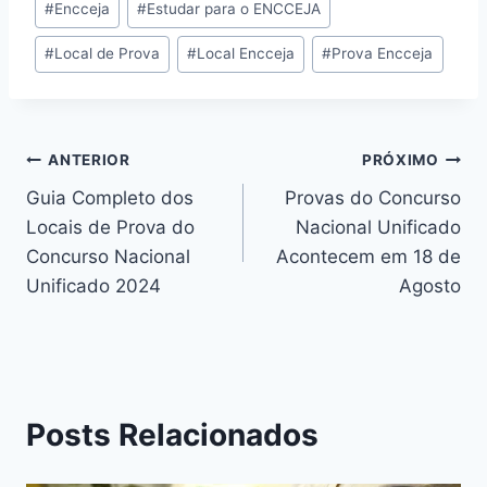
#
Encceja
#
Estudar para o ENCCEJA
Post:
#
Local de Prova
#
Local Encceja
#
Prova Encceja
Navegação
ANTERIOR
PRÓXIMO
Guia Completo dos
Provas do Concurso
de
Locais de Prova do
Nacional Unificado
Post
Concurso Nacional
Acontecem em 18 de
Unificado 2024
Agosto
Posts Relacionados