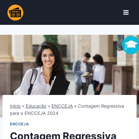
Pular
para
o
Conteúdo
Início
»
Educação
»
ENCCEJA
»
Contagem Regressiva
para o ENCCEJA 2024
ENCCEJA
Contagem Regressiva