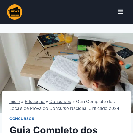
Pular
para
o
Conteúdo
Início
»
Educação
»
Concursos
»
Guia Completo dos
Locais de Prova do Concurso Nacional Unificado 2024
CONCURSOS
Guia Completo dos