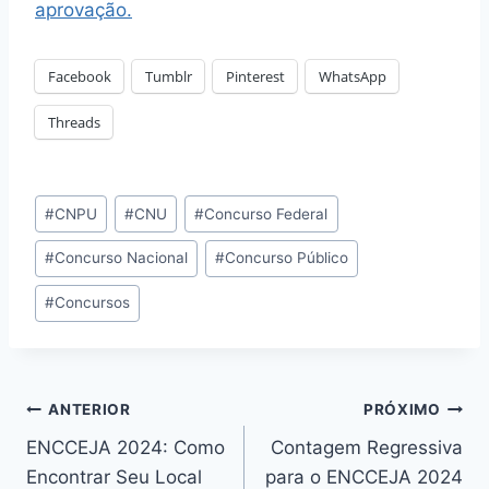
aprovação.
Facebook
Tumblr
Pinterest
WhatsApp
Threads
Tags
#
CNPU
#
CNU
#
Concurso Federal
do
#
Concurso Nacional
#
Concurso Público
Post:
#
Concursos
Navegação
ANTERIOR
PRÓXIMO
ENCCEJA 2024: Como
Contagem Regressiva
de
Encontrar Seu Local
para o ENCCEJA 2024