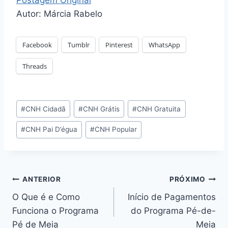
Autor: Márcia Rabelo
Facebook
Tumblr
Pinterest
WhatsApp
Threads
Tags
#
CNH Cidadã
#
CNH Grátis
#
CNH Gratuita
do
#
CNH Pai D’égua
#
CNH Popular
Post:
Navegação
ANTERIOR
PRÓXIMO
O Que é e Como
Início de Pagamentos
de
Funciona o Programa
do Programa Pé-de-
Post
Pé de Meia
Meia