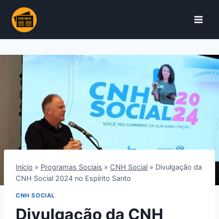
Pular
para
o
Conteúdo
Início
»
Programas Sociais
»
CNH Social
»
Divulgação da
CNH Social 2024 no Espírito Santo
CNH SOCIAL
Divulgação da CNH