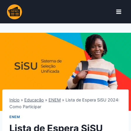
Pular
para
o
Conteúdo
Início
»
Educação
»
ENEM
»
Lista de Espera SiSU 2024:
Como Participar
ENEM
Lista de Espera SiSU