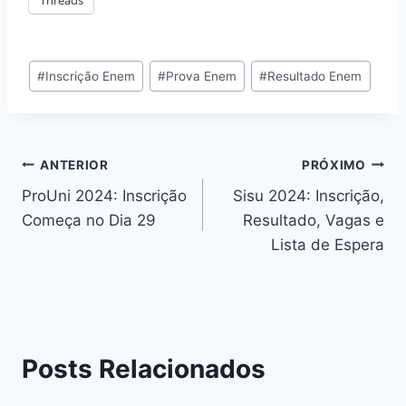
Tags
#
Inscrição Enem
#
Prova Enem
#
Resultado Enem
do
Post:
Navegação
ANTERIOR
PRÓXIMO
ProUni 2024: Inscrição
Sisu 2024: Inscrição,
de
Começa no Dia 29
Resultado, Vagas e
Post
Lista de Espera
Posts Relacionados