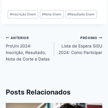
Tags
#
Inscrição Enem
#
Nota Enem
#
Resultado Enem
do
Post:
Navegação
ANTERIOR
PRÓXIMO
ProUni 2024:
Lista de Espera SiSU
de
Inscrição, Resultado,
2024: Como Participar
Post
Nota de Corte e Datas
Posts Relacionados